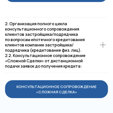
Услуги
Адрес Ассоциации:
2. Организация полного цикла
Москва Сити, Пресненская набережная, 8,
консультационного сопровождения
стр. 1, Деловой центр Город Столиц, башня
клиентов застройщика/подрядчика
Санкт Петербург, офис 193.
по вопросам ипотечного кредитования
клиентов компании застройщика/
подрядчика (кредитование физ. лиц).
2.2. Консультационное сопровождение
«Сложной Сделки» от дистанционной
подачи заявок до получения кредита:
КОНСУЛЬТАЦИОННОЕ СОПРОВОЖДЕНИЕ
«СЛОЖНАЯ СДЕЛКА»