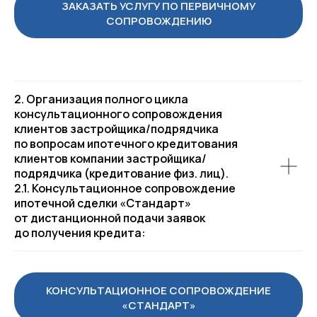
ЗАКАЗАТЬ УСЛУГУ ПО ПЕРВИЧНОМУ
СОПРОВОЖДЕНИЮ
Контактная информация:
+7 (495) 414-40-41
+7 (999) 592-79-27
2. Организация полного цикла
association-mzhs@yandex.com
консультационного сопровождения
клиентов застройщика/подрядчика
Заявки, обращения
по вопросам ипотечного кредитования
и предложения пишите нам
клиентов компании застройщика/
на электронную почту
подрядчика (кредитование физ. лиц).
2.1. Консультационное сопровождение
Оставить обращение
ипотечной сделки «Стандарт»
от дистанционной подачи заявок
до получения кредита:
Навигация по сайту:
Об Ассоциации
Партнеры
Организаторы
Новости
КОНСУЛЬТАЦИОННОЕ СОПРОВОЖДЕНИЕ
Руководство
Мероприятия
«СТАНДАРТ»
Комитеты