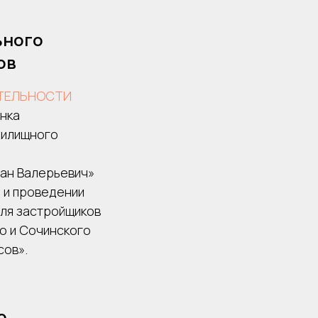
ьного
ов
ТЕЛЬНОСТИ
нка
жилищного
ан Валерьевич»
 и проведении
ля застройщиков
о и Сочинского
сов».
о