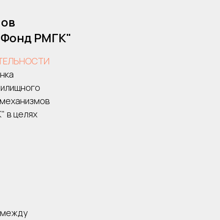
мов
"Фонд РМГК"
ТЕЛЬНОСТИ
нка
жилищного
 механизмов
" в целях
между