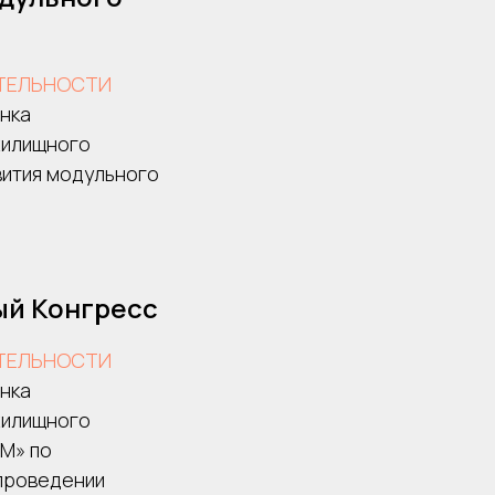
ТЕЛЬНОСТИ
нка
жилищного
вития модульного
й Конгресс
ТЕЛЬНОСТИ
нка
жилищного
М» по
 проведении