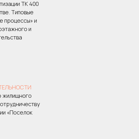
тизации ТК 400
тве. Типовые
е процессы» и
оэтажного и
тельства
ТЕЛЬНОСТИ
о жилищного
сотрудничеству
мии «Поселок