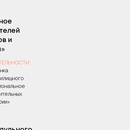
ное
телей
ов и
и»
ТЕЛЬНОСТИ
нка
жилищного
циональное
ительных
рии»
одульного