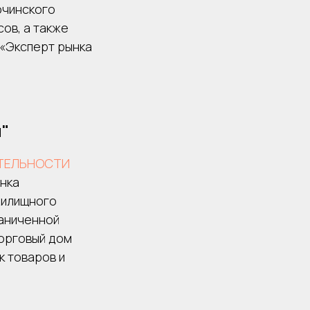
очинского
ов, а также
«Эксперт рынка
"
ТЕЛЬНОСТИ
нка
жилищного
раниченной
орговый дом
к товаров и