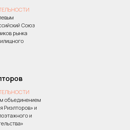
ТЕЛЬНОСТИ
левым
ссийский Союз
ников рынка
жилищного
лторов
ТЕЛЬНОСТИ
м объединением
я Риэлторов» и
лоэтажного и
тельства»