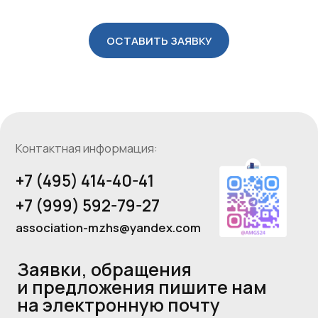
Заявки, обращения
и предложения пишите нам
на электронную почту
ОСТАВИТЬ ЗАЯВКУ
Оставить обращение
Навигация по сайту:
Об Ассоциации
Партнеры
Организаторы
Новости
Руководство
Мероприятия
Комитеты
Услуги
Адрес Ассоциации:
Москва Сити, Пресненская набережная, 8,
стр. 1, Деловой центр Город Столиц, башня
Санкт Петербург, офис 193.