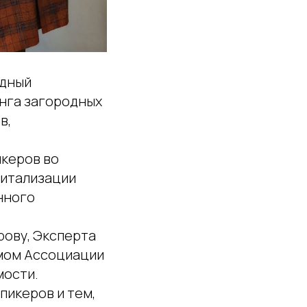
одный
нга загородных
в,
икеров во
питализации
нного
рову, Эксперта
омом Ассоциации
мости.
пикеров и тем,