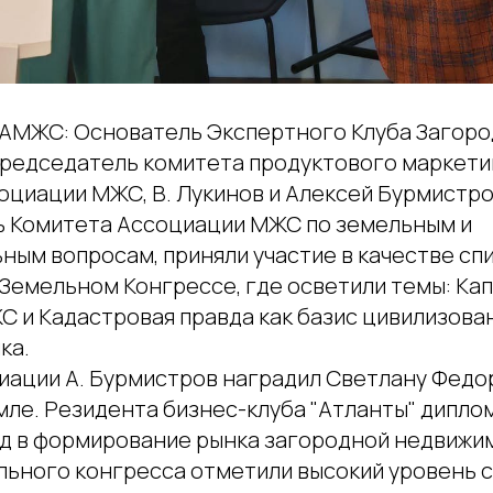
АМЖС: Основатель Экспертного Клуба Загор
редседатель комитета продуктового маркети
оциации МЖС, В. Лукинов и Алексей Бурмистро
 Комитета Ассоциации МЖС по земельным и
ным вопросам, приняли участие в качестве сп
Земельном Конгрессе, где осветили темы: Ка
С и Кадастровая правда как базис цивилизова
ка.
иации А. Бурмистров наградил Светлану Федо
емле. Резидента бизнес-клуба "Атланты" дипл
ад в формирование рынка загородной недвижи
льного конгресса отметили высокий уровень с