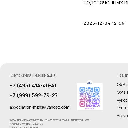
подсвеченных и
2025-12-04 12:56
Контактная информация:
Навигация по 
+7 (495) 414-40-41
Об Ассоциац
Организатор
+7 (999) 592-79-27
Руководство
association-mzhs@yandex.com
Комитеты
Услуги
Ассоциация участников рынка малоэтажного и индивидуального
жилищного строительства
ЕГРЮЛ 1257700005420
ИНН 9724211958
Заявки, обращения
и предложения пишите нам
на электронную почту
Адрес Ассоци
Москва Сити,
стр. 1, Делов
Оставить обращение
Санкт Петербу