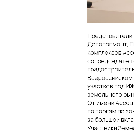
Представители 
Девелопмент, П
комплексов Асс
сопредседатель
градостроитель
Всероссийском 
участков под ИЖ
земельного рын
От имени Ассоц
по торгам по з
за большой вкл
Участники Земе