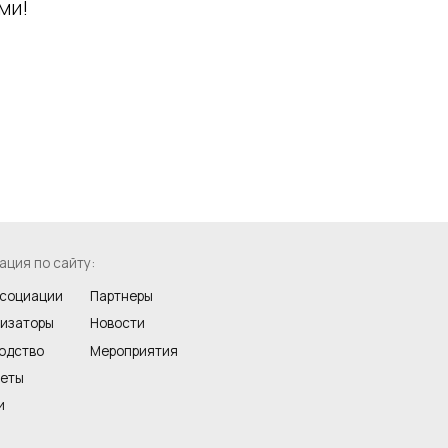
ми!
сайту:
ии
Партнеры
ы
Новости
Мероприятия
ации:
 Пресненская набережная, 8,
ой центр Город Столиц, башня
рг, офис 193.