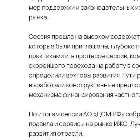
мер поддержки и законодательных и
рынка.
Сессия прошла на высоком содержат
которые были приглашены, глубоко п
практиками и, в процессе сессии, 
скорейшего перехода на работу в со
определили векторы развития, пути 
выработали конструктивные предлож
механизма финансирования частног
Контактная информация:
Навигация по 
По итогам сессии АО «ДОМ.РФ» собр
+7 (495) 414-40-41
Об Ассоциац
правила и сервисы на рынке ИЖС. Лу
Организатор
+7 (999) 592-79-27
развития отрасли.
Руководство
association-mzhs@yandex.com