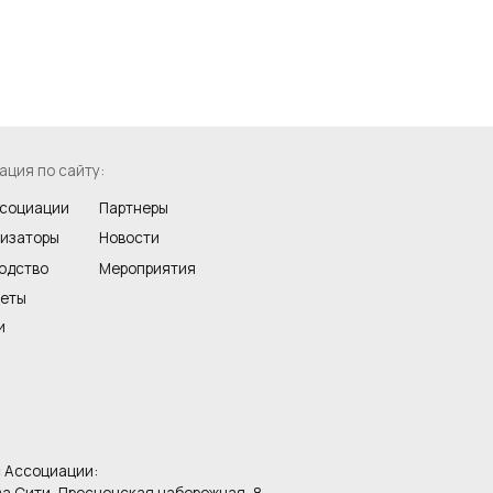
ации:
 Пресненская набережная, 8,
ой центр Город Столиц, башня
рг, офис 193.
 означает согласие с Политикой конфиденциальности сайта
е предполагает предоставление согласия на получение рекламных информационных материалов сайта
глашение