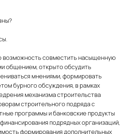
вны?
сы.
ю возможность совместить насыщенную
и общением, открыто обсудить
мениваться мнениями, формировать
ом бурного обсуждения, в рамках
внедрения механизма строительства
оворам строительного подряда с
отные программы и банковские продукты
 финансирования подрядных организаций,
димость формирования дополнительных