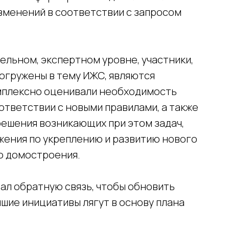
зменений в соответствии с запросом
ельном, экспертном уровне, участники,
огружены в тему ИЖС, являются
комплексно оценивали необходимость
ответствии с новыми правилами, а также
решения возникающих при этом задач,
ения по укреплению и развитию нового
о домостроения.
сайту:
ал обратную связь, чтобы обновить
ии
Партнеры
чшие инициативы лягут в основу плана
ы
Новости
Мероприятия