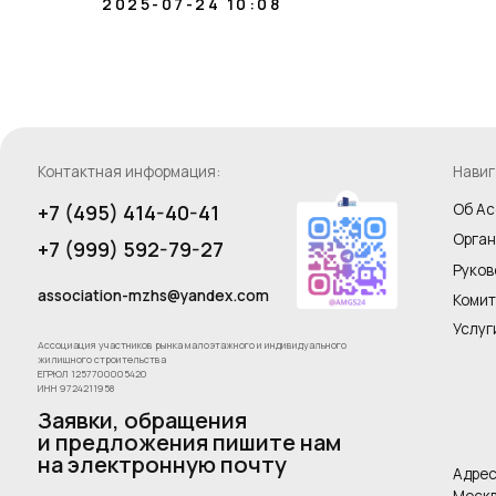
Комитеты
2025-07-24 10:08
Услуги
Ассоциация участников рынка малоэтажного и индивидуального
жилищного строительства
ЕГРЮЛ 1257700005420
ИНН 9724211958
Заявки, обращения
и предложения пишите нам
на электронную почту
Адрес Ассоци
Москва Сити,
стр. 1, Делов
Оставить обращение
Санкт Петербу
Использование сайта
Регистрация на сайт
Пользовательское со