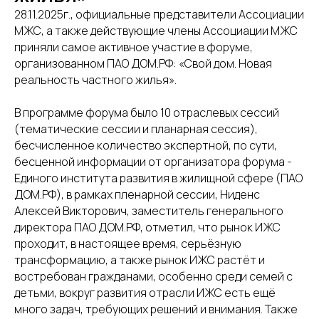
28.11.2025г., официальные представители Ассоциации
МЖС, а также действующие члены Ассоциации МЖС
приняли самое активное участие в форуме,
организованном ПАО ДОМ.РФ: «Свой дом. Новая
реальность частного жилья».
В программе форума было 10 отраслевых сессий
(тематические сессии и планарная сессия),
бесчисленное количество экспертной, по сути,
бесценной информации от организатора форума -
Единого института развития в жилищной сфере (ПАО
ДОМ.РФ), в рамках пленарной сессии, Ниденс
Алексей Викторович, заместитель генерального
директора ПАО ДОМ.РФ, отметил, что рынок ИЖС
проходит, в настоящее время, серьёзную
трансформацию, а также рынок ИЖС растёт и
востребован гражданами, особенно среди семей с
детьми, вокруг развития отрасли ИЖС есть ещё
много задач, требующих решений и внимания. Также