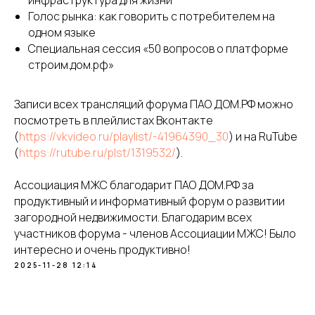
инфраструктура для жизни
Санкт Петербург, офис 193.
Голос рынка: как говорить с потребителем на
одном языке
Специальная сессия «50 вопросов о платформе
строим.дом.рф»
Записи всех трансляций форума ПАО ДОМ.РФ можно
посмотреть в плейлистах Вконтакте
(
https://vkvideo.ru/playlist/-41964390_30
) и на RuTube
(
https://rutube.ru/plst/1319532/
).
Ассоциация МЖС благодарит ПАО ДОМ.РФ за
продуктивный и информативный форум о развитии
загородной недвижимости. Благодарим всех
участников форума - членов Ассоциации МЖС! Было
интересно и очень продуктивно!
2025-11-28 12:14
Использование сайта означает
согласие с Политикой
конфиденциальности сайта