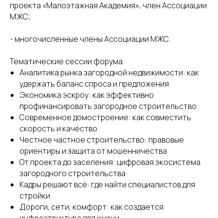
+7 (999) 592-79-27
проекта «Малоэтажная Академия», член Ассоциации
association-mzhs@yandex.com
МЖС;
Заявки, обращения
- многочисленные члены Ассоциации МЖС.
и предложения пишите нам
на электронную почту
Тематические сессии форума:
Оставить обращение
Аналитика рынка загородной недвижимости: как
удержать баланс спроса и предложения
Экономика эскроу: как эффективно
профинансировать загородное строительство
Навигация по сайту:
Современное домостроение: как совместить
Об Ассоциации
Партнеры
скорость и качество
Организаторы
Новости
Честное частное строительство: правовые
Руководство
Мероприятия
ориентиры и защита от мошенничества
Комитеты
От проекта до заселения: цифровая экосистема
Услуги
загородного строительства
Кадры решают всё: где найти специалистов для
стройки
Адрес Ассоциации:
Москва Сити, Пресненская набережная, 8,
Дороги, сети, комфорт: как создается
стр. 1, Деловой центр Город Столиц, башня