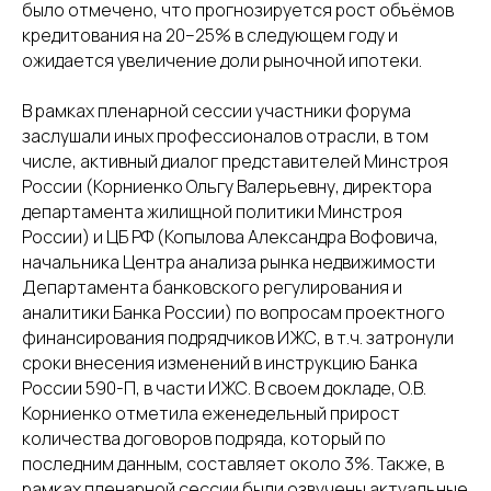
было отмечено, что прогнозируется рост объёмов
кредитования на 20–25% в следующем году и
ожидается увеличение доли рыночной ипотеки.
В рамках пленарной сессии участники форума
заслушали иных профессионалов отрасли, в том
числе, активный диалог представителей Минстроя
России (Корниенко Ольгу Валерьевну, директора
департамента жилищной политики Минстроя
России) и ЦБ РФ (Копылова Александра Вофовича,
начальника Центра анализа рынка недвижимости
Департамента банковского регулирования и
аналитики Банка России) по вопросам проектного
финансирования подрядчиков ИЖС, в т.ч. затронули
сроки внесения изменений в инструкцию Банка
России 590-П, в части ИЖС. В своем докладе, О.В.
Корниенко отметила еженедельный прирост
количества договоров подряда, который по
последним данным, составляет около 3%. Также, в
рамках пленарной сессии были озвучены актуальные