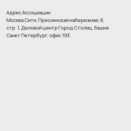
Регистрация на сайте
Ассоциация участников рынка
предполагает предоставление
малоэтажного и индивидуального
согласия на получение
жилищного строительства
рекламных информационных
ЕГРЮЛ 1257700005420
материалов сайта
ИНН 9724211958
Пользовательское соглашение