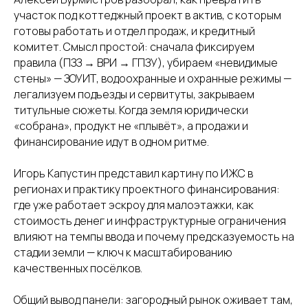
участок под коттеджный проект в актив, с которым
готовы работать и отдел продаж, и кредитный
комитет. Смысл простой: сначала фиксируем
правила (ПЗЗ → ВРИ → ГПЗУ), убираем «невидимые
стены» — ЗОУИТ, водоохранные и охранные режимы —
легализуем подъезды и сервитуты, закрываем
титульные сюжеты. Когда земля юридически
«собрана», продукт не «плывёт», а продажи и
финансирование идут в одном ритме.
Игорь Капустин представил картину по ИЖС в
регионах и практику проектного финансирования:
где уже работает эскроу для малоэтажки, как
стоимость денег и инфраструктурные ограничения
влияют на темпы ввода и почему предсказуемость на
стадии земли — ключ к масштабированию
качественных посёлков.
Контактная информация:
+7 (495) 414-40-41
Общий вывод панели: загородный рынок оживает там,