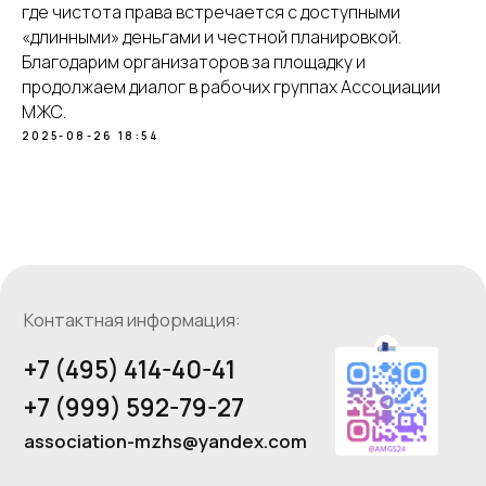
где чистота права встречается с доступными
+7 (999) 592-79-27
«длинными» деньгами и честной планировкой.
association-mzhs@yandex.com
Благодарим организаторов за площадку и
Заявки, обращения
продолжаем диалог в рабочих группах Ассоциации
и предложения пишите нам
МЖС.
на электронную почту
2025-08-26 18:54
Оставить обращение
Навигация по сайту:
Об Ассоциации
Партнеры
Организаторы
Новости
Руководство
Мероприятия
Комитеты
Услуги
Адрес Ассоциации:
Москва Сити, Пресненская набережная, 8,